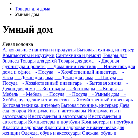
Товары для дома
Умный дом
Умный дом
Левая колонка
Алкогольные напитки и продукты
Бытовая техника, интерьер
Компьютеры и ноутбуки
Сантехника и ремонт
Товары для
бизнеса
Товары для детей
Товары для дома
- Дверная
фурнитура и ролеты
- Домашний текстиль
- Инвентарь для
дома и офиса
- Посуда
- Хозяйственный инвентарь
-
Часы
- Декор для дома
- Декор для дома
- Посуда
-
Посуда
- Хозяйственный инвентарь
- Бытовая химия
-
Декор для дома
- Зоотовары
- Зоотовары
- Ковры
-
Мебель
- Мебель
- Посуда
- Посуда
- Умный дом
-
Хобби, рукоделие и творчество
- Хозяйственный инвентарь
Бытовая техника, интерьер
Бытовая техника, интерьер
Дача,
сад, огород
Инструменты и автотовары
Инструменты и
автотовары
Инструменты и автотовары
Инструменты и
автотовары
Компьютеры и ноутбуки
Компьютеры и ноутбуки
Красота и здоровье
Красота и здоровье
Нижнее белье для
женщин
Одежда, обувь и аксессуары
Одежда, обувь и