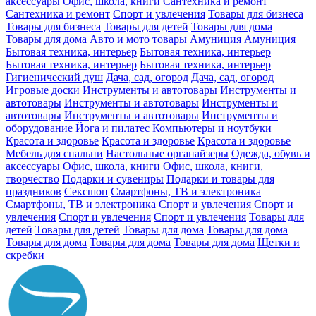
аксессуары
Офис, школа, книги
Сантехника и ремонт
Сантехника и ремонт
Спорт и увлечения
Товары для бизнеса
Товары для бизнеса
Товары для детей
Товары для дома
Товары для дома
Авто и мото товары
Амуниция
Амуниция
Бытовая техника, интерьер
Бытовая техника, интерьер
Бытовая техника, интерьер
Бытовая техника, интерьер
Гигиенический душ
Дача, сад, огород
Дача, сад, огород
Игровые доски
Инструменты и автотовары
Инструменты и
автотовары
Инструменты и автотовары
Инструменты и
автотовары
Инструменты и автотовары
Инструменты и
оборудование
Йога и пилатес
Компьютеры и ноутбуки
Красота и здоровье
Красота и здоровье
Красота и здоровье
Мебель для спальни
Настольные органайзеры
Одежда, обувь и
аксессуары
Офис, школа, книги
Офис, школа, книги,
творчество
Подарки и сувениры
Подарки и товары для
праздников
Сексшоп
Смартфоны, ТВ и электроника
Смартфоны, ТВ и электроника
Спорт и увлечения
Спорт и
увлечения
Спорт и увлечения
Спорт и увлечения
Товары для
детей
Товары для детей
Товары для дома
Товары для дома
Товары для дома
Товары для дома
Товары для дома
Щетки и
скребки