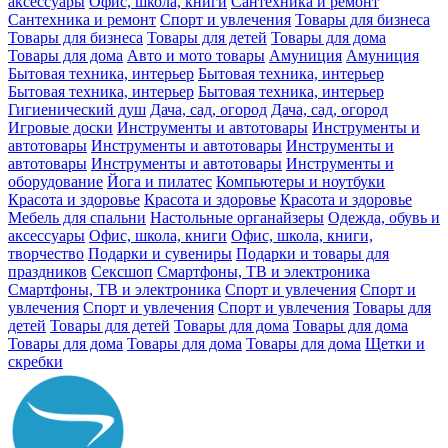
аксессуары
Офис, школа, книги
Сантехника и ремонт
Сантехника и ремонт
Спорт и увлечения
Товары для бизнеса
Товары для бизнеса
Товары для детей
Товары для дома
Товары для дома
Авто и мото товары
Амуниция
Амуниция
Бытовая техника, интерьер
Бытовая техника, интерьер
Бытовая техника, интерьер
Бытовая техника, интерьер
Гигиенический душ
Дача, сад, огород
Дача, сад, огород
Игровые доски
Инструменты и автотовары
Инструменты и
автотовары
Инструменты и автотовары
Инструменты и
автотовары
Инструменты и автотовары
Инструменты и
оборудование
Йога и пилатес
Компьютеры и ноутбуки
Красота и здоровье
Красота и здоровье
Красота и здоровье
Мебель для спальни
Настольные органайзеры
Одежда, обувь и
аксессуары
Офис, школа, книги
Офис, школа, книги,
творчество
Подарки и сувениры
Подарки и товары для
праздников
Сексшоп
Смартфоны, ТВ и электроника
Смартфоны, ТВ и электроника
Спорт и увлечения
Спорт и
увлечения
Спорт и увлечения
Спорт и увлечения
Товары для
детей
Товары для детей
Товары для дома
Товары для дома
Товары для дома
Товары для дома
Товары для дома
Щетки и
скребки