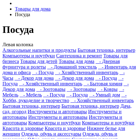
Товары для дома
Посуда
Посуда
Левая колонка
Алкогольные напитки и продукты
Бытовая техника, интерьер
Компьютеры и ноутбуки
Сантехника и ремонт
Товары для
бизнеса
Товары для детей
Товары для дома
- Дверная
фурнитура и ролеты
- Домашний текстиль
- Инвентарь для
дома и офиса
- Посуда
- Хозяйственный инвентарь
-
Часы
- Декор для дома
- Декор для дома
- Посуда
-
Посуда
- Хозяйственный инвентарь
- Бытовая химия
-
Декор для дома
- Зоотовары
- Зоотовары
- Ковры
-
Мебель
- Мебель
- Посуда
- Посуда
- Умный дом
-
Хобби, рукоделие и творчество
- Хозяйственный инвентарь
Бытовая техника, интерьер
Бытовая техника, интерьер
Дача,
сад, огород
Инструменты и автотовары
Инструменты и
автотовары
Инструменты и автотовары
Инструменты и
автотовары
Компьютеры и ноутбуки
Компьютеры и ноутбуки
Красота и здоровье
Красота и здоровье
Нижнее белье для
женщин
Одежда, обувь и аксессуары
Одежда, обувь и