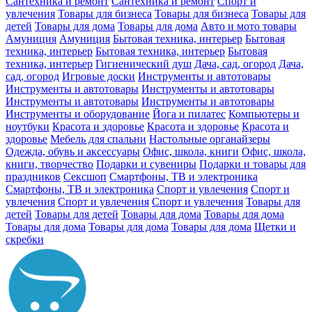
Сантехника и ремонт
Сантехника и ремонт
Спорт и
увлечения
Товары для бизнеса
Товары для бизнеса
Товары для
детей
Товары для дома
Товары для дома
Авто и мото товары
Амуниция
Амуниция
Бытовая техника, интерьер
Бытовая
техника, интерьер
Бытовая техника, интерьер
Бытовая
техника, интерьер
Гигиенический душ
Дача, сад, огород
Дача,
сад, огород
Игровые доски
Инструменты и автотовары
Инструменты и автотовары
Инструменты и автотовары
Инструменты и автотовары
Инструменты и автотовары
Инструменты и оборудование
Йога и пилатес
Компьютеры и
ноутбуки
Красота и здоровье
Красота и здоровье
Красота и
здоровье
Мебель для спальни
Настольные органайзеры
Одежда, обувь и аксессуары
Офис, школа, книги
Офис, школа,
книги, творчество
Подарки и сувениры
Подарки и товары для
праздников
Сексшоп
Смартфоны, ТВ и электроника
Смартфоны, ТВ и электроника
Спорт и увлечения
Спорт и
увлечения
Спорт и увлечения
Спорт и увлечения
Товары для
детей
Товары для детей
Товары для дома
Товары для дома
Товары для дома
Товары для дома
Товары для дома
Щетки и
скребки