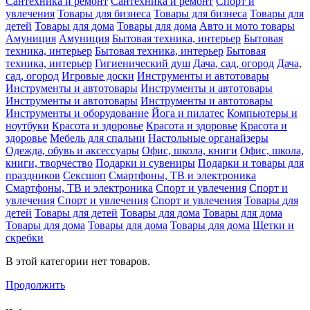
Сантехника и ремонт
Сантехника и ремонт
Спорт и
увлечения
Товары для бизнеса
Товары для бизнеса
Товары для
детей
Товары для дома
Товары для дома
Авто и мото товары
Амуниция
Амуниция
Бытовая техника, интерьер
Бытовая
техника, интерьер
Бытовая техника, интерьер
Бытовая
техника, интерьер
Гигиенический душ
Дача, сад, огород
Дача,
сад, огород
Игровые доски
Инструменты и автотовары
Инструменты и автотовары
Инструменты и автотовары
Инструменты и автотовары
Инструменты и автотовары
Инструменты и оборудование
Йога и пилатес
Компьютеры и
ноутбуки
Красота и здоровье
Красота и здоровье
Красота и
здоровье
Мебель для спальни
Настольные органайзеры
Одежда, обувь и аксессуары
Офис, школа, книги
Офис, школа,
книги, творчество
Подарки и сувениры
Подарки и товары для
праздников
Сексшоп
Смартфоны, ТВ и электроника
Смартфоны, ТВ и электроника
Спорт и увлечения
Спорт и
увлечения
Спорт и увлечения
Спорт и увлечения
Товары для
детей
Товары для детей
Товары для дома
Товары для дома
Товары для дома
Товары для дома
Товары для дома
Щетки и
скребки
В этой категории нет товаров.
Продолжить