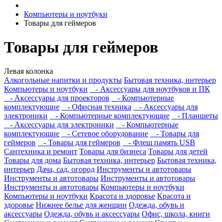
Компьютеры и ноутбуки
Товары для геймеров
Товары для геймеров
Левая колонка
Алкогольные напитки и продукты
Бытовая техника, интерьер
Компьютеры и ноутбуки
- Аксессуары для ноутбуков и ПК
- Аксессуары для проекторов
- Компьютерные
комплектующие
- Офисная техника
- Аксессуары для
электроники
- Компьютерные комплектующие
- Планшеты
- Аксессуары для электроники
- Компьютерные
комплектующие
- Сетевое оборудование
- Товары для
геймеров
- Товары для геймеров
- Флеш память USB
Сантехника и ремонт
Товары для бизнеса
Товары для детей
Товары для дома
Бытовая техника, интерьер
Бытовая техника,
интерьер
Дача, сад, огород
Инструменты и автотовары
Инструменты и автотовары
Инструменты и автотовары
Инструменты и автотовары
Компьютеры и ноутбуки
Компьютеры и ноутбуки
Красота и здоровье
Красота и
здоровье
Нижнее белье для женщин
Одежда, обувь и
аксессуары
Одежда, обувь и аксессуары
Офис, школа, книги